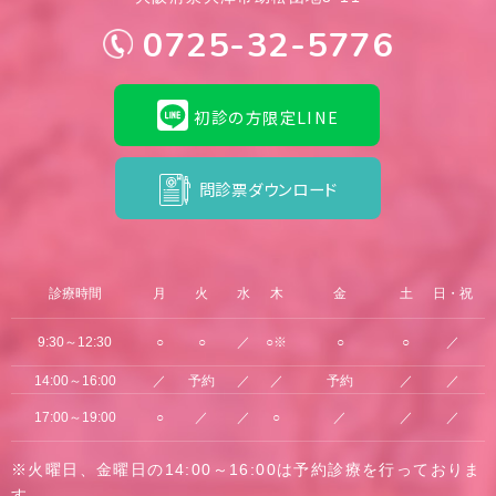
0725-32-5776
初診の方限定LINE
問診票ダウンロード
診療時間
月
火
水
木
金
土
日・祝
9:30～12:30
○
○
／
○※
○
○
／
14:00～16:00
／
予約
／
／
予約
／
／
17:00～19:00
○
／
／
○
／
／
／
※火曜日、金曜日の14:00～16:00は予約診療を行っておりま
す。