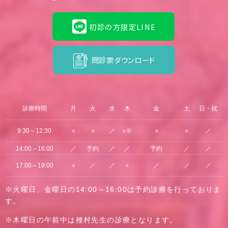
初診の方限定LINE
問診票ダウンロード
診療時間
月
火
水
木
金
土
日・祝
9:30～12:30
○
○
／
○※
○
○
／
14:00～16:00
／
予約
／
／
予約
／
／
17:00～19:00
○
／
／
○
／
／
／
※火曜日、金曜日の14:00～16:00は予約診療を行っておりま
す。
※木曜日の午前中は種村先生の診療となります。