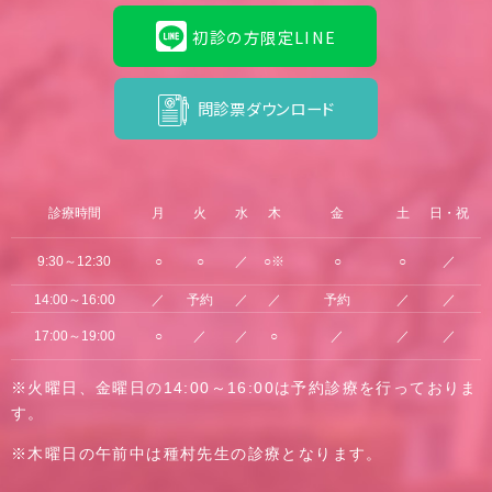
初診の方限定LINE
問診票ダウンロード
診療時間
月
火
水
木
金
土
日・祝
9:30～12:30
○
○
／
○※
○
○
／
14:00～16:00
／
予約
／
／
予約
／
／
17:00～19:00
○
／
／
○
／
／
／
※火曜日、金曜日の14:00～16:00は予約診療を行っておりま
す。
※木曜日の午前中は種村先生の診療となります。